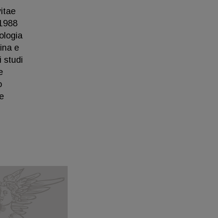
vitae
1988
ologia
ina e
 studi
e
o
e