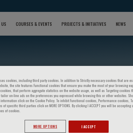
 US
COURSES & EVENTS
PROJECTS & INITIATIVES
NEWS
ses cookies, including third party cookies. In addition to Strictly necessary cookies that are es
bsite, the site features Functional cookies that ensure you make the most of your browsing ex
ookies, that perform aggregate statistics on the website usage, as well as Targeting cookies t
 tailor on-line ads on the preferences you expressed while browsing this or other websites. Sh
information click on the Cookie Policy. To inhibit Functional cookies, Performance cookies, T
amburino
s of specific third parties click on MORE OPTIONS. By clicking I ACCEPT you will be accepting a
pes of cookies.
MORE OPTIONS
I ACCEPT