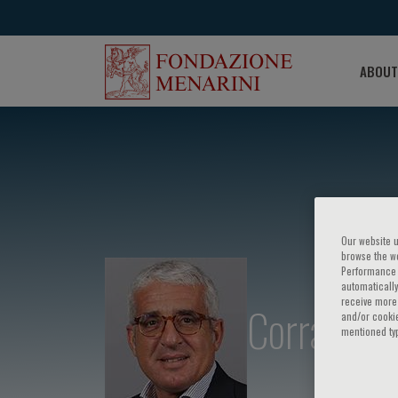
ABOUT
Our website u
browse the we
Performance c
automatically
receive more 
Corrado T
and/or cookie
mentioned ty