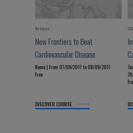
No topics
CA
New Frontiers to Beat
I
Cardiovascular Disease
Ca
Ev
Rome | From 07/09/2017 to 08/09/2017
Ta
Free
26
Fr
DISCOVER COURSE
DI