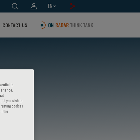
EN
CONTACT US
sential to
perience,
hat
ould you wish to
argeting cookies
ll the