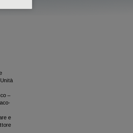
e
’Unità
ico –
raco-
are e
ttore