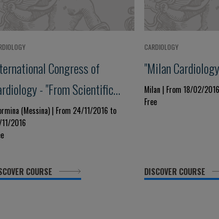
RDIOLOGY
CARDIOLOGY
nternational Congress of
"Milan Cardiolog
rdiology - "From Scientific
Milan | From 18/02/201
Free
idence to Clinical Practice"
ormina (Messina) | From 24/11/2016 to
/11/2016
ee
SCOVER COURSE
DISCOVER COURSE