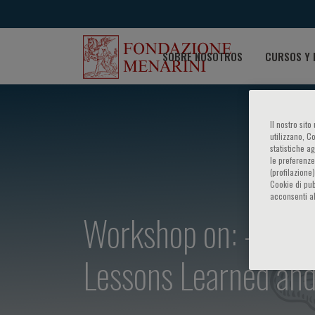
SOBRE NOSOTROS
CURSOS Y 
Il nostro sit
utilizzano, C
statistiche a
le preferenze
(profilazione
Cookie di pub
acconsenti al
Workshop on: - Heart
Lessons Learned and