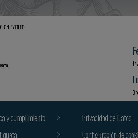
CION EVENTO
F
14
ento.
L
Ore
ica y cumplimiento
Privacidad de Datos
tiqueta
Configuración de cook