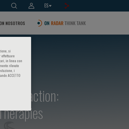
ES
ON NOSOTROS
ione, si
 effettuare
ari, in linea con
amente rilevate
estazione, i
iccando ACCETTO
ion fraction:
Therapies