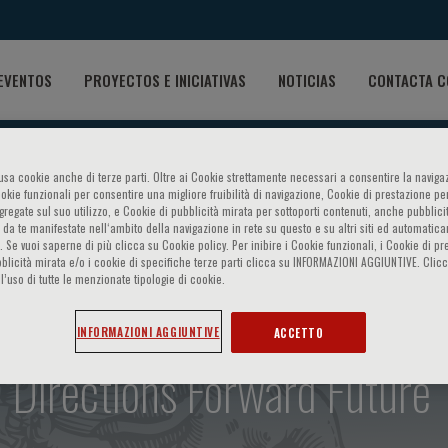
EVENTOS
PROYECTOS E INICIATIVAS
NOTICIAS
CONTACTA C
o usa cookie anche di terze parti. Oltre ai Cookie strettamente necessari a consentire la navigaz
ookie funzionali per consentire una migliore fruibilità di navigazione, Cookie di prestazione per
ggregate sul suo utilizzo, e Cookie di pubblicità mirata per sottoporti contenuti, anche pubblicit
 da te manifestate nell‘ambito della navigazione in rete su questo e su altri siti ed automatic
). Se vuoi saperne di più clicca su Cookie policy. Per inibire i Cookie funzionali, i Cookie di pr
blicità mirata e/o i cookie di specifiche terze parti clicca su INFORMAZIONI AGGIUNTIVE. Cl
l’uso di tutte le menzionate tipologie di cookie.
 failure with preserved eject
INFORMAZIONI AGGIUNTIVE
ACCETTO
 Directions Forward Future 